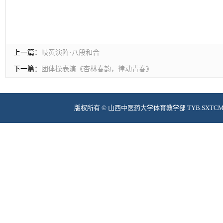
上一篇：
岐黄演阵·八段和合
下一篇：
团体操表演《杏林春韵，律动青春》
版权所有 © 山西中医药大学体育教学部 TYB.SXTCM.